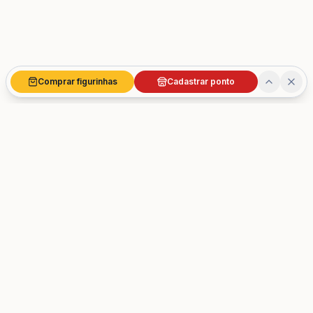
Comprar figurinhas
Cadastrar ponto
Troca de figurinhas por cidade
Fortaleza
(
13
)
Belo Horizonte
(
12
)
São Paulo
(
10
)
Curitiba
(
10
)
Campo Grande
(
7
)
Porto Alegre
(
7
)
Manaus
(
6
)
Salvador
(
5
)
São Luís
(
5
)
Teresina
(
5
)
Belém
(
3
)
Goiânia
(
3
)
Ver todas →
📍 Onde trocar figurinhas da Copa 2026 →
📍 Cadastrar Ponto de Troca →
Sobre
Onde comprar álbum
🛒 Ofertas Copa 2026 →
📰 Dicas e notícias →
Perguntas Frequentes
Contato
Imprensa
Parceiros
Instalar App