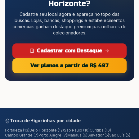
Horizonte
?
Cadastre seu local agora e apareça no topo das
buscas. Lojas, bancas, shoppings e estabelecimentos
comerciais ganham destaque premium para milhares de
colecionadores.
Cadastrar com Destaque
Ver planos a partir de R$ 497
Troca de figurinhas por cidade
Fortaleza
(
13
)
Belo Horizonte
(
12
)
São Paulo
(
10
)
Curitiba
(
10
)
Campo Grande
(
7
)
Porto Alegre
(
7
)
Manaus
(
6
)
Salvador
(
5
)
São Luís
(
5
)