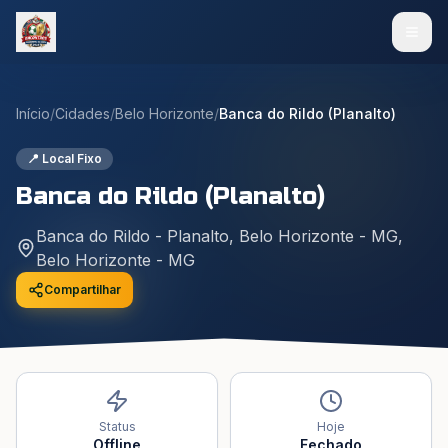
Início
/
Cidades
/
Belo Horizonte
/
Banca do Rildo (Planalto)
📍 Local Fixo
Banca do Rildo (Planalto)
Banca do Rildo - Planalto, Belo Horizonte - MG
,
Belo Horizonte
-
MG
Compartilhar
Status
Hoje
Offline
Fechado