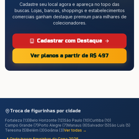
Cadastre seu local agora e apareça no topo das
buscas. Lojas, bancas, shoppings e estabelecimentos
comerciais ganham destaque premium para milhares de
colecionadores.
Cadastrar com Destaque
Ver planos a partir de R$ 497
Troca de figurinhas por cidade
Fortaleza
(
13
)
Belo Horizonte
(
12
)
São Paulo
(
10
)
Curitiba
(
10
)
Campo Grande
(
7
)
Porto Alegre
(
7
)
Manaus
(
6
)
Salvador
(
5
)
São Luís
(
5
)
Teresina
(
5
)
Belém
(
3
)
Goiânia
(
3
)
Ver todas →
📍 Onde trocar figurinhas da Copa 2026 →