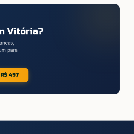
 Vitória
?
bancas,
ium para
e R$ 497