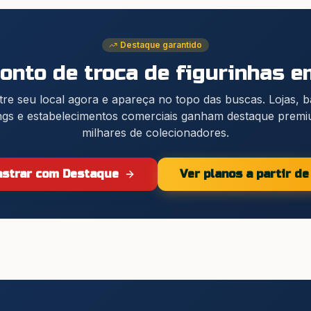
Destaque garantido
nto de troca de figurinhas
em
re seu local agora e apareça no topo das buscas. Lojas, 
gs e estabelecimentos comerciais ganham destaque prem
milhares de colecionadores.
strar com Destaque
Ver planos a partir d