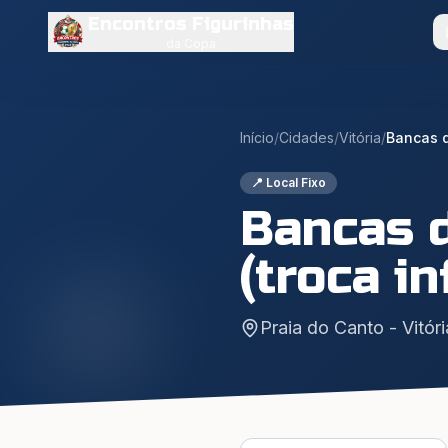
Encontros Figurinhas
da Copa
Início
/
Cidades
/
Vitória
/
📍 Local Fixo
Bancas d
(troca i
Praia do Canto - Vitóri