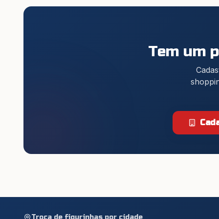
Tem um po
Cadast
shoppin
Cada
Troca de figurinhas por cidade