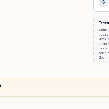
Troca
Vitória
troca 
2026. 
Canto (
locais
coleci
álbum.
6