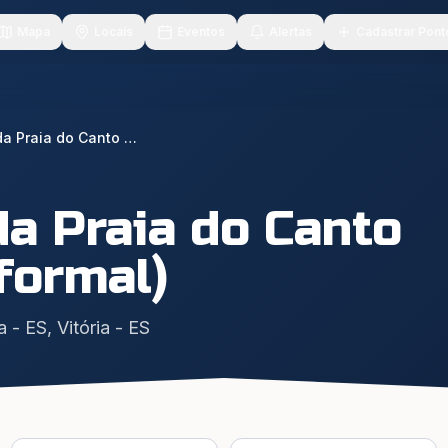
Mapa
Locais
Eventos
Alertas
Cadastrar Pont
Bancas da Praia do Canto (troca informal)
a Praia do Canto
nformal)
a - ES
,
Vitória
-
ES