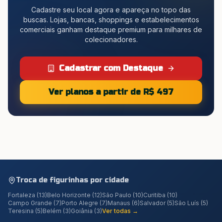
Cadastre seu local agora e apareça no topo das
buscas. Lojas, bancas, shoppings e estabelecimentos
comerciais ganham destaque premium para milhares de
colecionadores.
Cadastrar com Destaque
Ver planos a partir de R$ 497
Troca de figurinhas por cidade
Fortaleza
(
13
)
Belo Horizonte
(
12
)
São Paulo
(
10
)
Curitiba
(
10
)
Campo Grande
(
7
)
Porto Alegre
(
7
)
Manaus
(
6
)
Salvador
(
5
)
São Luís
(
5
)
Teresina
(
5
)
Belém
(
3
)
Goiânia
(
3
)
Ver todas →