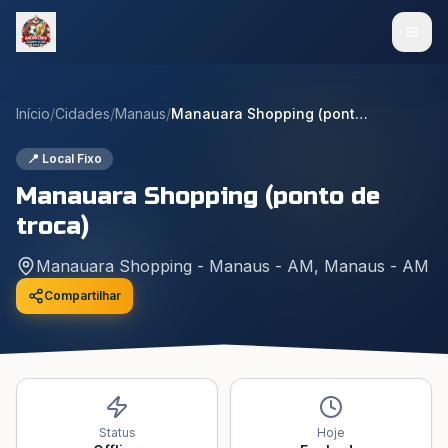
Início
/
Cidades
/
Manaus
/
Manauara Shopping (ponto de troca)
📍 Local Fixo
Manauara Shopping (ponto de
troca)
Manauara Shopping - Manaus - AM
,
Manaus
-
AM
Compartilhar
Status
Hoje