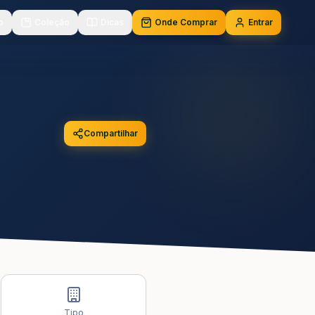
o
Coleção
Dicas
Onde Comprar
Entrar
Compartilhar
Tipo