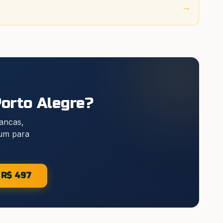
→
orto Alegre
?
bancas,
ium para
e R$ 497