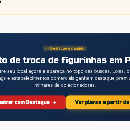
6
Destaque garantido
o de troca de figurinhas
em P
re seu local agora e apareça no topo das buscas. Lojas, 
gs e estabelecimentos comerciais ganham destaque prem
milhares de colecionadores.
strar com Destaque
Ver planos a partir d