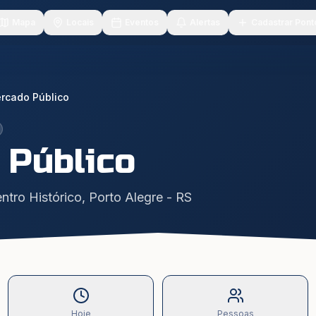
Mapa
Locais
Eventos
Alertas
Cadastrar Pont
rcado Público
 Público
ntro Histórico
,
Porto Alegre
-
RS
Hoje
Pessoas