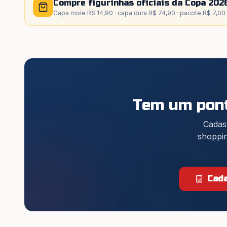
Compre figurinhas oficiais da Copa 202
Capa mole R$ 14,90 · capa dura R$ 74,90 · pacote R$ 7,00
Tem um pont
Cadast
shoppin
Cada