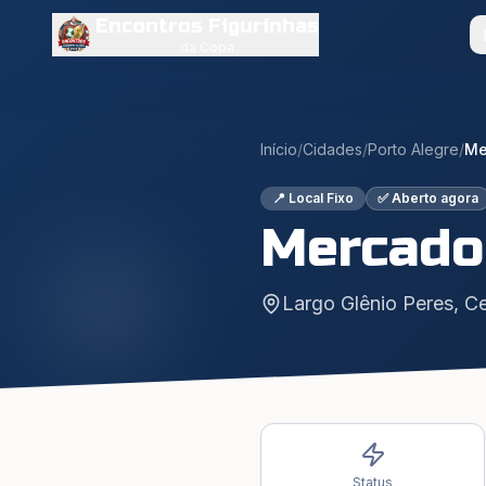
Encontros Figurinhas
da Copa
Início
/
Cidades
/
Porto Alegre
/
Me
📍 Local Fixo
✅ Aberto agora
Mercado
Largo Glênio Peres, Ce
Status