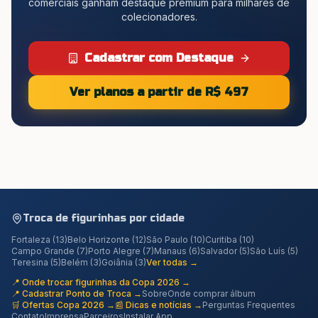
comerciais ganham destaque premium para milhares de
colecionadores.
Cadastrar com Destaque
Ver planos a partir de R$ 497
Troca de figurinhas por cidade
Fortaleza
(
13
)
Belo Horizonte
(
12
)
São Paulo
(
10
)
Curitiba
(
10
)
Campo Grande
(
7
)
Porto Alegre
(
7
)
Manaus
(
6
)
Salvador
(
5
)
São Luís
(
5
)
Teresina
(
5
)
Belém
(
3
)
Goiânia
(
3
)
Ver todas →
📍 Onde trocar figurinhas da Copa 2026 →
📍 Cadastrar Ponto de Troca →
Sobre
Onde comprar álbum
🛒 Ofertas Copa 2026 →
📰 Dicas e notícias →
Perguntas Frequentes
Contato
Imprensa
Parceiros
Instalar App