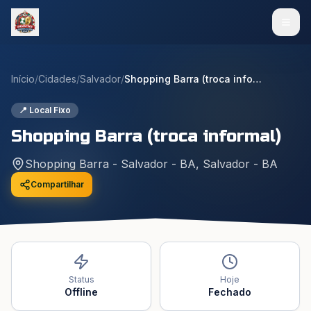
Início
/
Cidades
/
Salvador
/
Shopping Barra (troca informal)
📍 Local Fixo
Shopping Barra (troca informal)
Shopping Barra - Salvador - BA
,
Salvador
-
BA
Compartilhar
Status
Hoje
Offline
Fechado