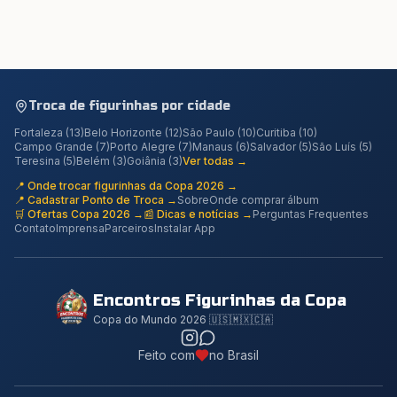
Troca de figurinhas por cidade
Fortaleza
(
13
)
Belo Horizonte
(
12
)
São Paulo
(
10
)
Curitiba
(
10
)
Campo Grande
(
7
)
Porto Alegre
(
7
)
Manaus
(
6
)
Salvador
(
5
)
São Luís
(
5
)
Teresina
(
5
)
Belém
(
3
)
Goiânia
(
3
)
Ver todas →
📍 Onde trocar figurinhas da Copa 2026 →
📍 Cadastrar Ponto de Troca →
Sobre
Onde comprar álbum
🛒 Ofertas Copa 2026 →
📰 Dicas e notícias →
Perguntas Frequentes
Contato
Imprensa
Parceiros
Instalar App
Encontros Figurinhas da Copa
Copa do Mundo 2026 🇺🇸🇲🇽🇨🇦
Feito com
no Brasil