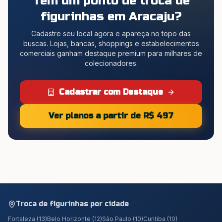
Tem um ponto de troca de
figurinhas
em Aracaju
?
Cadastre seu local agora e apareça no topo das
buscas. Lojas, bancas, shoppings e estabelecimentos
comerciais ganham destaque premium para milhares de
colecionadores.
Cadastrar com Destaque
Ver planos a partir de R$ 497
Troca de figurinhas por cidade
Fortaleza
(
13
)
Belo Horizonte
(
12
)
São Paulo
(
10
)
Curitiba
(
10
)