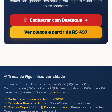
comerciais ganham destaque premium para milhares de
colecionadores.
Cadastrar com Destaque
Ver planos a partir de R$ 497
Troca de figurinhas por cidade
Fortaleza
(
13
)
Belo Horizonte
(
12
)
São Paulo
(
10
)
Curitiba
(
10
)
Campo Grande
(
7
)
Porto Alegre
(
7
)
Manaus
(
6
)
Salvador
(
5
)
São Luís
(
5
)
Teresina
(
5
)
Belém
(
3
)
Goiânia
(
3
)
Ver todas →
📍 Onde trocar figurinhas da Copa 2026 →
📍 Cadastrar Ponto de Troca →
Sobre
Onde comprar álbum
🛒 Ofertas Copa 2026 →
📰 Dicas e notícias →
Perguntas Frequentes
Contato
Imprensa
Parceiros
Instalar App