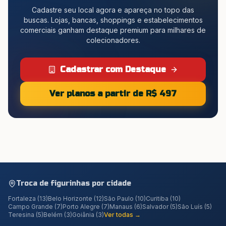
Cadastre seu local agora e apareça no topo das
buscas. Lojas, bancas, shoppings e estabelecimentos
comerciais ganham destaque premium para milhares de
colecionadores.
Cadastrar com Destaque
Ver planos a partir de R$ 497
Troca de figurinhas por cidade
Fortaleza
(
13
)
Belo Horizonte
(
12
)
São Paulo
(
10
)
Curitiba
(
10
)
Campo Grande
(
7
)
Porto Alegre
(
7
)
Manaus
(
6
)
Salvador
(
5
)
São Luís
(
5
)
Teresina
(
5
)
Belém
(
3
)
Goiânia
(
3
)
Ver todas →