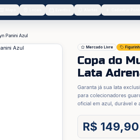
Mapa
Locais
Eventos
Alertas
Cadastrar Pont
n Panini Azul
Mercado Livre
Figurin
Copa do Mu
Lata Adren
Garanta já sua lata exclus
para colecionadores guar
oficial em azul, durável e 
R$ 149,90