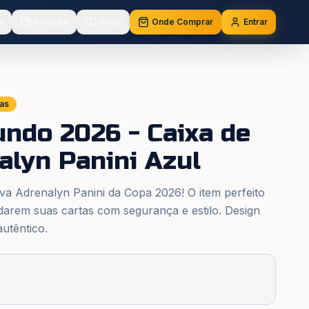
o
Coleção
Dicas
Onde Comprar
Entrar
has
ndo 2026 - Caixa de
alyn Panini Azul
iva Adrenalyn Panini da Copa 2026! O item perfeito
darem suas cartas com segurança e estilo. Design
autêntico.