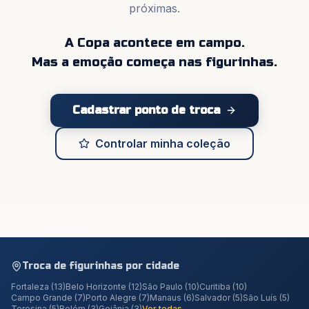
próximas.
A Copa acontece em campo.
Mas a emoção começa nas figurinhas.
Cadastrar ponto de troca
Controlar minha coleção
Troca de figurinhas por cidade
Fortaleza
(
13
)
Belo Horizonte
(
12
)
São Paulo
(
10
)
Curitiba
(
10
)
Campo Grande
(
7
)
Porto Alegre
(
7
)
Manaus
(
6
)
Salvador
(
5
)
São Luís
(
5
)
Teresina
(
5
)
Belém
(
3
)
Goiânia
(
3
)
Ver todas →