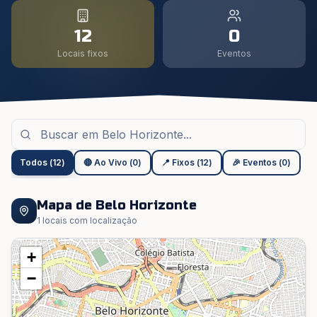
12
0
Locais fixos
Eventos
Todos
(
12
)
🔴 Ao Vivo
(
0
)
📍 Fixos
(
12
)
🎉 Eventos
(
0
)
Mapa de
Belo Horizonte
1
locais com localização
+
−