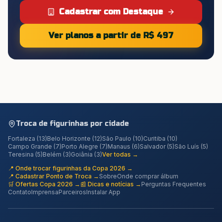
Cadastrar com Destaque
Ver planos a partir de R$ 497
Troca de figurinhas por cidade
Fortaleza
(
13
)
Belo Horizonte
(
12
)
São Paulo
(
10
)
Curitiba
(
10
)
Campo Grande
(
7
)
Porto Alegre
(
7
)
Manaus
(
6
)
Salvador
(
5
)
São Luís
(
5
)
Teresina
(
5
)
Belém
(
3
)
Goiânia
(
3
)
Ver todas →
📍 Onde trocar figurinhas da Copa 2026 →
📍 Cadastrar Ponto de Troca →
Sobre
Onde comprar álbum
🛒 Ofertas Copa 2026 →
📰 Dicas e notícias →
Perguntas Frequentes
Contato
Imprensa
Parceiros
Instalar App