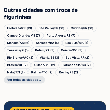
Outras cidades com troca de
figurinhas
Fortaleza
/
CE
(
13
)
São Paulo
/
SP
(
10
)
Curitiba
/
PR
(
10
)
Campo Grande
/
MS
(
7
)
Porto Alegre
/
RS
(
7
)
Manaus
/
AM
(
6
)
Salvador
/
BA
(
5
)
São Luís
/
MA
(
5
)
Teresina
/
PI
(
5
)
Belém
/
PA
(
3
)
Goiânia
/
GO
(
3
)
Rio Branco
/
AC
(
3
)
Vitória
/
ES
(
3
)
Boa Vista
/
RR
(
2
)
Brasília
/
DF
(
2
)
Cuiabá
/
MT
(
2
)
Florianópolis
/
SC
(
2
)
Natal
/
RN
(
2
)
Palmas
/
TO
(
2
)
Recife
/
PE
(
2
)
Ver todas as cidades →