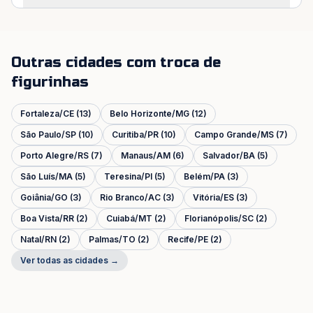
Outras cidades com troca de
figurinhas
Fortaleza
/
CE
(
13
)
Belo Horizonte
/
MG
(
12
)
São Paulo
/
SP
(
10
)
Curitiba
/
PR
(
10
)
Campo Grande
/
MS
(
7
)
Porto Alegre
/
RS
(
7
)
Manaus
/
AM
(
6
)
Salvador
/
BA
(
5
)
São Luís
/
MA
(
5
)
Teresina
/
PI
(
5
)
Belém
/
PA
(
3
)
Goiânia
/
GO
(
3
)
Rio Branco
/
AC
(
3
)
Vitória
/
ES
(
3
)
Boa Vista
/
RR
(
2
)
Cuiabá
/
MT
(
2
)
Florianópolis
/
SC
(
2
)
Natal
/
RN
(
2
)
Palmas
/
TO
(
2
)
Recife
/
PE
(
2
)
Ver todas as cidades →