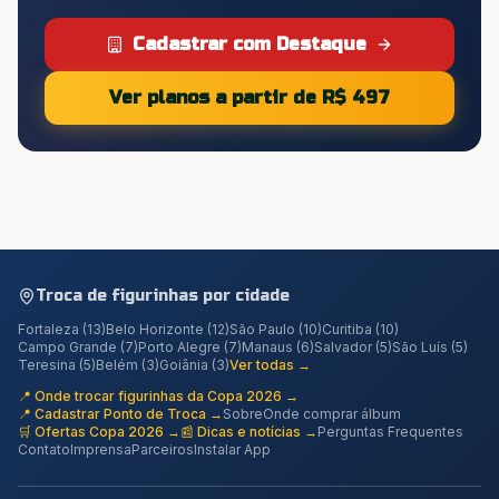
Cadastrar com Destaque
Ver planos a partir de R$ 497
Troca de figurinhas por cidade
Fortaleza
(
13
)
Belo Horizonte
(
12
)
São Paulo
(
10
)
Curitiba
(
10
)
Campo Grande
(
7
)
Porto Alegre
(
7
)
Manaus
(
6
)
Salvador
(
5
)
São Luís
(
5
)
Teresina
(
5
)
Belém
(
3
)
Goiânia
(
3
)
Ver todas →
📍 Onde trocar figurinhas da Copa 2026 →
📍 Cadastrar Ponto de Troca →
Sobre
Onde comprar álbum
🛒 Ofertas Copa 2026 →
📰 Dicas e notícias →
Perguntas Frequentes
Contato
Imprensa
Parceiros
Instalar App