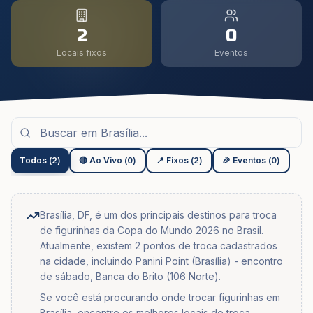
2
0
Locais fixos
Eventos
Todos
(
2
)
🔴 Ao Vivo
(
0
)
📍 Fixos
(
2
)
🎉 Eventos
(
0
)
Brasília, DF, é um dos principais destinos para troca
de figurinhas da Copa do Mundo 2026 no Brasil.
Atualmente, existem 2 pontos de troca cadastrados
na cidade, incluindo Panini Point (Brasília) - encontro
de sábado, Banca do Brito (106 Norte).
Se você está procurando onde trocar figurinhas em
Brasília, encontre os melhores locais de troca,