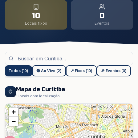
10
0
Locais fixos
Eventos
Todos
(
10
)
🔴 Ao Vivo
(
2
)
📍 Fixos
(
10
)
🎉 Eventos
(
0
)
Mapa de
Curitiba
1
locais com localização
+
−