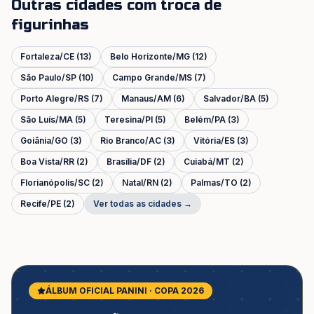
Outras cidades com troca de
figurinhas
Fortaleza
/
CE
(
13
)
Belo Horizonte
/
MG
(
12
)
São Paulo
/
SP
(
10
)
Campo Grande
/
MS
(
7
)
Porto Alegre
/
RS
(
7
)
Manaus
/
AM
(
6
)
Salvador
/
BA
(
5
)
São Luís
/
MA
(
5
)
Teresina
/
PI
(
5
)
Belém
/
PA
(
3
)
Goiânia
/
GO
(
3
)
Rio Branco
/
AC
(
3
)
Vitória
/
ES
(
3
)
Boa Vista
/
RR
(
2
)
Brasília
/
DF
(
2
)
Cuiabá
/
MT
(
2
)
Florianópolis
/
SC
(
2
)
Natal
/
RN
(
2
)
Palmas
/
TO
(
2
)
Recife
/
PE
(
2
)
Ver todas as cidades →
ÁLBUM OFICIAL PANINI · COPA 2026