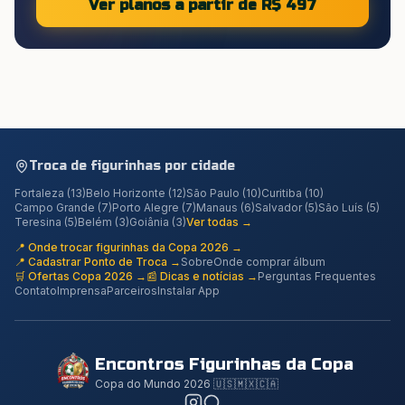
Ver planos a partir de R$ 497
Troca de figurinhas por cidade
Fortaleza
(
13
)
Belo Horizonte
(
12
)
São Paulo
(
10
)
Curitiba
(
10
)
Campo Grande
(
7
)
Porto Alegre
(
7
)
Manaus
(
6
)
Salvador
(
5
)
São Luís
(
5
)
Teresina
(
5
)
Belém
(
3
)
Goiânia
(
3
)
Ver todas →
📍 Onde trocar figurinhas da Copa 2026 →
📍 Cadastrar Ponto de Troca →
Sobre
Onde comprar álbum
🛒 Ofertas Copa 2026 →
📰 Dicas e notícias →
Perguntas Frequentes
Contato
Imprensa
Parceiros
Instalar App
Encontros Figurinhas da Copa
Copa do Mundo 2026 🇺🇸🇲🇽🇨🇦