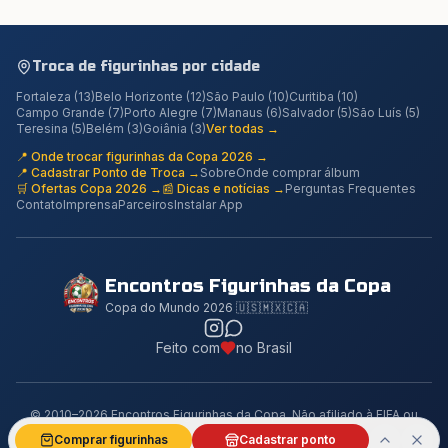
Troca de figurinhas por cidade
Fortaleza
(
13
)
Belo Horizonte
(
12
)
São Paulo
(
10
)
Curitiba
(
10
)
Campo Grande
(
7
)
Porto Alegre
(
7
)
Manaus
(
6
)
Salvador
(
5
)
São Luís
(
5
)
Teresina
(
5
)
Belém
(
3
)
Goiânia
(
3
)
Ver todas →
📍 Onde trocar figurinhas da Copa 2026 →
📍 Cadastrar Ponto de Troca →
Sobre
Onde comprar álbum
🛒 Ofertas Copa 2026 →
📰 Dicas e notícias →
Perguntas Frequentes
Contato
Imprensa
Parceiros
Instalar App
Encontros Figurinhas da Copa
Copa do Mundo 2026 🇺🇸🇲🇽🇨🇦
Feito com
no Brasil
© 2010–2026 Encontros Figurinhas da Copa. Não afiliado à FIFA ou
Panini.
Comprar figurinhas
Cadastrar ponto