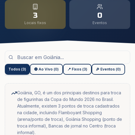
3
0
Locais fixos
Eventos
Todos
(
3
)
🔴 Ao Vivo
(
0
)
📍 Fixos
(
3
)
🎉 Eventos
(
0
)
Goiânia, GO, é um dos principais destinos para troca
de figurinhas da Copa do Mundo 2026 no Brasil.
Atualmente, existem 3 pontos de troca cadastrados
na cidade, incluindo Flamboyant Shopping
(arena/ponto de troca), Goiânia Shopping (ponto de
troca informal), Bancas de jornal no Centro (troca
informal).