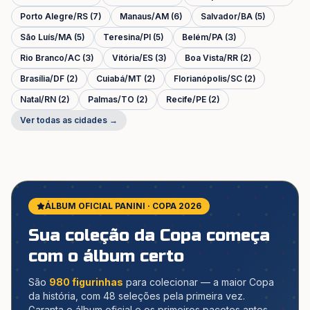
Porto Alegre
/
RS
(
7
)
Manaus
/
AM
(
6
)
Salvador
/
BA
(
5
)
São Luís
/
MA
(
5
)
Teresina
/
PI
(
5
)
Belém
/
PA
(
3
)
Rio Branco
/
AC
(
3
)
Vitória
/
ES
(
3
)
Boa Vista
/
RR
(
2
)
Brasília
/
DF
(
2
)
Cuiabá
/
MT
(
2
)
Florianópolis
/
SC
(
2
)
Natal
/
RN
(
2
)
Palmas
/
TO
(
2
)
Recife
/
PE
(
2
)
Ver todas as cidades →
ÁLBUM OFICIAL PANINI · COPA 2026
Sua coleção da Copa começa
com o álbum certo
São
980 figurinhas
para colecionar — a maior Copa
da história, com 48 seleções pela primeira vez.
Garanta o álbum oficial e os primeiros pacotes antes