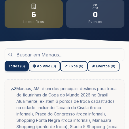
6
0
Locais fixos
Eventos
Todos
(
6
)
🔴 Ao Vivo
(
0
)
📍 Fixos
(
6
)
🎉 Eventos
(
0
)
Manaus, AM, é um dos principais destinos para troca
de figurinhas da Copa do Mundo 2026 no Brasil.
Atualmente, existem 6 pontos de troca cadastrados
na cidade, incluindo Tacacá da Gisela (troca
informal), Praça do Congresso (troca informal),
Shopping Ponta Negra (troca informal), Manauara
Shopping (ponto de troca), Studio 5 Shopping (troca