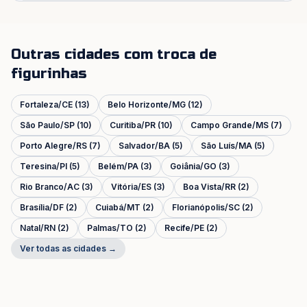
Outras cidades com troca de
figurinhas
Fortaleza
/
CE
(
13
)
Belo Horizonte
/
MG
(
12
)
São Paulo
/
SP
(
10
)
Curitiba
/
PR
(
10
)
Campo Grande
/
MS
(
7
)
Porto Alegre
/
RS
(
7
)
Salvador
/
BA
(
5
)
São Luís
/
MA
(
5
)
Teresina
/
PI
(
5
)
Belém
/
PA
(
3
)
Goiânia
/
GO
(
3
)
Rio Branco
/
AC
(
3
)
Vitória
/
ES
(
3
)
Boa Vista
/
RR
(
2
)
Brasília
/
DF
(
2
)
Cuiabá
/
MT
(
2
)
Florianópolis
/
SC
(
2
)
Natal
/
RN
(
2
)
Palmas
/
TO
(
2
)
Recife
/
PE
(
2
)
Ver todas as cidades →