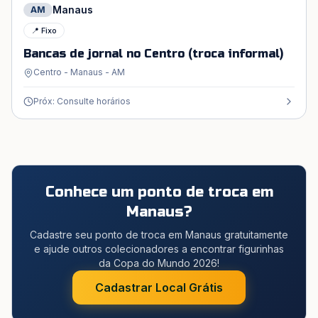
Manaus
AM
📍 Fixo
Bancas de jornal no Centro (troca informal)
Centro - Manaus - AM
Próx: Consulte horários
Conhece um ponto de troca em
Manaus
?
Cadastre seu ponto de troca em Manaus gratuitamente
e ajude outros colecionadores a encontrar figurinhas
da Copa do Mundo 2026!
Cadastrar Local Grátis