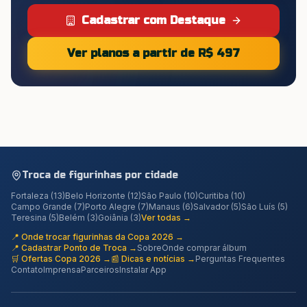
Cadastrar com Destaque
Ver planos a partir de R$ 497
Troca de figurinhas por cidade
Fortaleza
(
13
)
Belo Horizonte
(
12
)
São Paulo
(
10
)
Curitiba
(
10
)
Campo Grande
(
7
)
Porto Alegre
(
7
)
Manaus
(
6
)
Salvador
(
5
)
São Luís
(
5
)
Teresina
(
5
)
Belém
(
3
)
Goiânia
(
3
)
Ver todas →
📍 Onde trocar figurinhas da Copa 2026 →
📍 Cadastrar Ponto de Troca →
Sobre
Onde comprar álbum
🛒 Ofertas Copa 2026 →
📰 Dicas e notícias →
Perguntas Frequentes
Contato
Imprensa
Parceiros
Instalar App