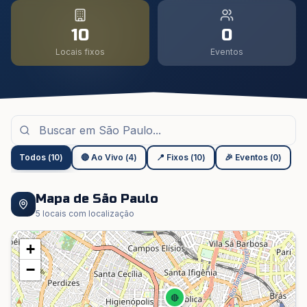
10
0
Locais fixos
Eventos
Todos
(
10
)
🔴 Ao Vivo
(
4
)
📍 Fixos
(
10
)
🎉 Eventos
(
0
)
Mapa de
São Paulo
5
locais com localização
+
−
🔴