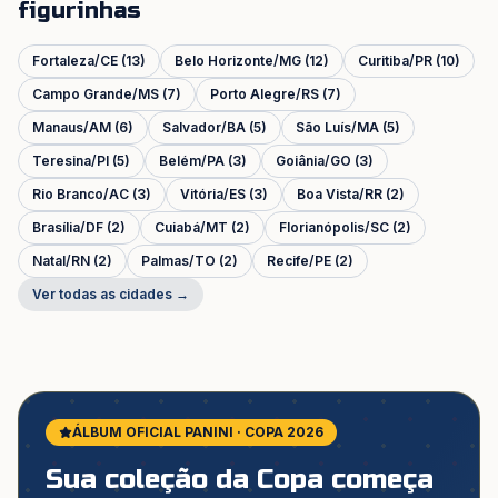
figurinhas
Fortaleza
/
CE
(
13
)
Belo Horizonte
/
MG
(
12
)
Curitiba
/
PR
(
10
)
Campo Grande
/
MS
(
7
)
Porto Alegre
/
RS
(
7
)
Manaus
/
AM
(
6
)
Salvador
/
BA
(
5
)
São Luís
/
MA
(
5
)
Teresina
/
PI
(
5
)
Belém
/
PA
(
3
)
Goiânia
/
GO
(
3
)
Rio Branco
/
AC
(
3
)
Vitória
/
ES
(
3
)
Boa Vista
/
RR
(
2
)
Brasília
/
DF
(
2
)
Cuiabá
/
MT
(
2
)
Florianópolis
/
SC
(
2
)
Natal
/
RN
(
2
)
Palmas
/
TO
(
2
)
Recife
/
PE
(
2
)
Ver todas as cidades →
ÁLBUM OFICIAL PANINI · COPA 2026
Sua coleção da Copa começa