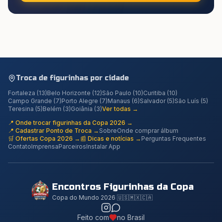
Troca de figurinhas por cidade
Fortaleza
(
13
)
Belo Horizonte
(
12
)
São Paulo
(
10
)
Curitiba
(
10
)
Campo Grande
(
7
)
Porto Alegre
(
7
)
Manaus
(
6
)
Salvador
(
5
)
São Luís
(
5
)
Teresina
(
5
)
Belém
(
3
)
Goiânia
(
3
)
Ver todas →
📍 Onde trocar figurinhas da Copa 2026 →
📍 Cadastrar Ponto de Troca →
Sobre
Onde comprar álbum
🛒 Ofertas Copa 2026 →
📰 Dicas e notícias →
Perguntas Frequentes
Contato
Imprensa
Parceiros
Instalar App
Encontros Figurinhas da Copa
Copa do Mundo 2026 🇺🇸🇲🇽🇨🇦
Feito com
no Brasil