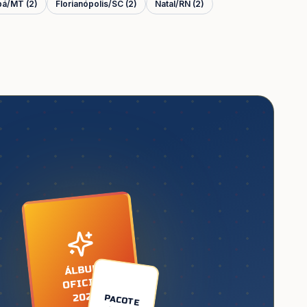
bá
/
MT
(
2
)
Florianópolis
/
SC
(
2
)
Natal
/
RN
(
2
)
ÁLBUM
OFICIAL
2026
PACOTE