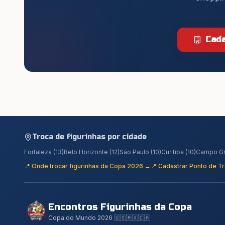
Cada
Troca de figurinhas por cidade
Fortaleza
(
13
)
Belo Horizonte
(
12
)
São Paulo
(
10
)
Curitiba
(
10
)
Campo G
📍 Onde trocar figurinhas da Copa 2026 →
📍 Cadastrar Ponto de T
Encontros Figurinhas da Copa
Copa do Mundo 2026 🇺🇸🇲🇽🇨🇦