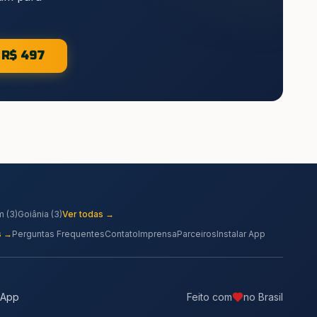
e R$ 497
m
(
3
)
Goiânia
(
3
)
Ver todas →
s →
Perguntas Frequentes
Contato
Imprensa
Parceiros
Instalar App
sApp
Feito com
no Brasil