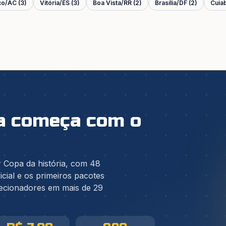
co
/
AC
(
3
)
Vitória
/
ES
(
3
)
Boa Vista
/
RR
(
2
)
Brasília
/
DF
(
2
)
Cuia
pa começa com o
 Copa da história, com 48
icial e os primeiros pacotes
lecionadores em mais de 29