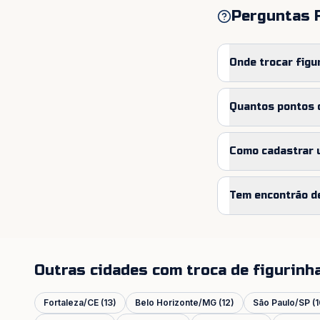
Perguntas 
Onde trocar figu
Quantos pontos d
Como cadastrar u
Tem encontrão d
Outras cidades com troca de figurinh
Fortaleza
/
CE
(
13
)
Belo Horizonte
/
MG
(
12
)
São Paulo
/
SP
(
1