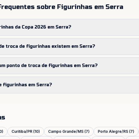
Frequentes sobre Figurinhas em
Serra
rinhas da Copa 2026 em Serra?
e troca de figurinhas existem em Serra?
m ponto de troca de figurinhas em Serra?
e figurinhas em Serra?
as
0
)
Curitiba
/
PR
(
10
)
Campo Grande
/
MS
(
7
)
Porto Alegre
/
RS
(
7
)