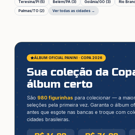
Teresina
/
PI
(
5
)
Belém
/
PA
(
3
)
Goiânia
/
GO
(
3
)
Rio Bran
Palmas
/
TO
(
2
)
Ver todas as cidades →
ÁLBUM OFICIAL PANINI · COPA 2026
Sua coleção da Co
álbum certo
São
980 figurinhas
para colecionar — a maior
seleções pela primeira vez. Garanta o álbum of
antes que esgote nas bancas e troque com co
cidades brasileiras.