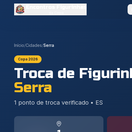
Encontros Figurinhas
da Copa
Início
/
Cidades
/
Serra
Copa 2026
Troca de Figuri
Serra
1
ponto de troca verificado
•
ES