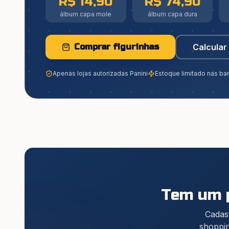
R$ 14,90
R$ 74,90
álbum capa mole
álbum capa dura
Comprar figurinhas
Calcular 
Apenas lojas autorizadas Panini
Estoque limitado nas ba
Tem um p
Cadast
shoppin