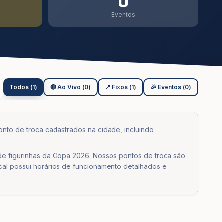
0
Eventos
Todos
(
1
)
🔴 Ao Vivo
(
0
)
📍 Fixos
(
1
)
🎉 Eventos
(
0
)
ponto de troca cadastrados na cidade, incluindo
 de figurinhas da Copa 2026. Nossos pontos de troca são
cal possui horários de funcionamento detalhados e