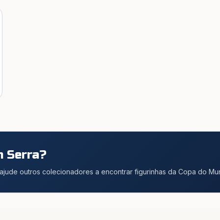
em
Serra
?
 ajude outros colecionadores a encontrar figurinhas da Copa do M