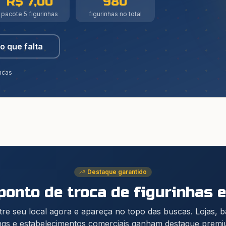
R$ 7,00
980
pacote 5 figurinhas
figurinhas no total
o que falta
ncas
Destaque garantido
onto de troca de figurinhas
e
re seu local agora e apareça no topo das buscas. Lojas, 
gs e estabelecimentos comerciais ganham destaque prem