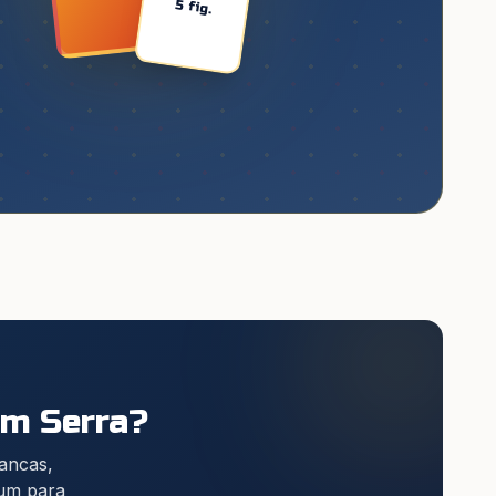
5 fig.
m Serra
?
bancas,
ium para