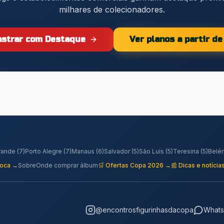
milhares de colecionadores.
strar com Destaque
Ver planos a partir d
rande
(
7
)
Porto Alegre
(
7
)
Manaus
(
6
)
Salvador
(
5
)
São Luís
(
5
)
Teresina
(
5
)
Belé
roca →
Sobre
Onde comprar álbum
🛒 Ofertas Copa 2026 →
📰 Dicas e notícia
@encontrosfigurinhasdacopa
What