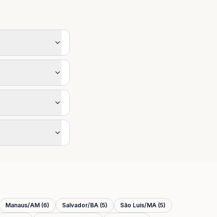
Manaus
/
AM
(
6
)
Salvador
/
BA
(
5
)
São Luís
/
MA
(
5
)