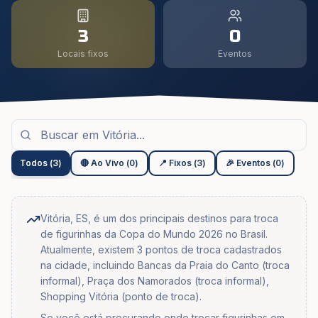
3
0
Locais fixos
Eventos
Todos
(
3
)
🔴 Ao Vivo
(
0
)
📍 Fixos
(
3
)
🎉 Eventos
(
0
)
Vitória, ES, é um dos principais destinos para troca
de figurinhas da Copa do Mundo 2026 no Brasil.
Atualmente, existem 3 pontos de troca cadastrados
na cidade, incluindo Bancas da Praia do Canto (troca
informal), Praça dos Namorados (troca informal),
Shopping Vitória (ponto de troca).
Se você está procurando onde trocar figurinhas em