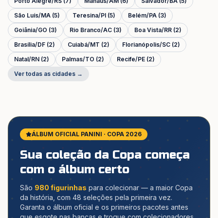
Porto Alegre
/
RS
(
7
)
Manaus
/
AM
(
6
)
Salvador
/
BA
(
5
)
São Luís
/
MA
(
5
)
Teresina
/
PI
(
5
)
Belém
/
PA
(
3
)
Goiânia
/
GO
(
3
)
Rio Branco
/
AC
(
3
)
Boa Vista
/
RR
(
2
)
Brasília
/
DF
(
2
)
Cuiabá
/
MT
(
2
)
Florianópolis
/
SC
(
2
)
Natal
/
RN
(
2
)
Palmas
/
TO
(
2
)
Recife
/
PE
(
2
)
Ver todas as cidades →
ÁLBUM OFICIAL PANINI · COPA 2026
Sua coleção da Copa começa
com o álbum certo
São
980 figurinhas
para colecionar — a maior Copa
da história, com 48 seleções pela primeira vez.
Garanta o álbum oficial e os primeiros pacotes antes
que esgote nas bancas e troque com colecionadores