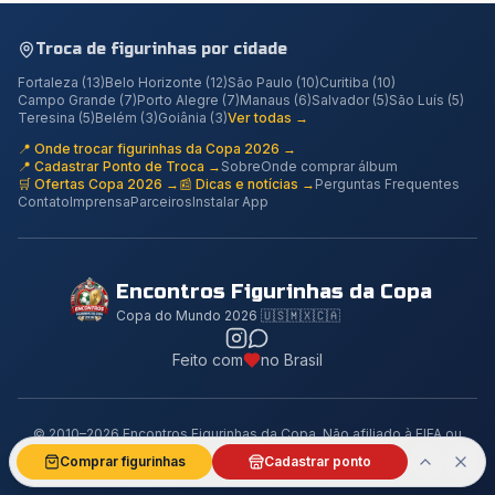
Troca de figurinhas por cidade
Fortaleza
(
13
)
Belo Horizonte
(
12
)
São Paulo
(
10
)
Curitiba
(
10
)
Campo Grande
(
7
)
Porto Alegre
(
7
)
Manaus
(
6
)
Salvador
(
5
)
São Luís
(
5
)
Teresina
(
5
)
Belém
(
3
)
Goiânia
(
3
)
Ver todas →
📍 Onde trocar figurinhas da Copa 2026 →
📍 Cadastrar Ponto de Troca →
Sobre
Onde comprar álbum
🛒 Ofertas Copa 2026 →
📰 Dicas e notícias →
Perguntas Frequentes
Contato
Imprensa
Parceiros
Instalar App
Encontros Figurinhas da Copa
Copa do Mundo 2026 🇺🇸🇲🇽🇨🇦
Feito com
no Brasil
© 2010–2026 Encontros Figurinhas da Copa. Não afiliado à FIFA ou
Panini.
Comprar figurinhas
Cadastrar ponto